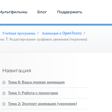
Мультфильмы
Блог
Поддержать
/
Учебная программа
/
Анимация в OpenToonz
/
ема 7: Редактирование графиков движения (черновик)
Навигация
Тема 0: Ваша первая анимация
Тема 1: Работа с проектами
Тема 2: Экспорт анимации (черновик)