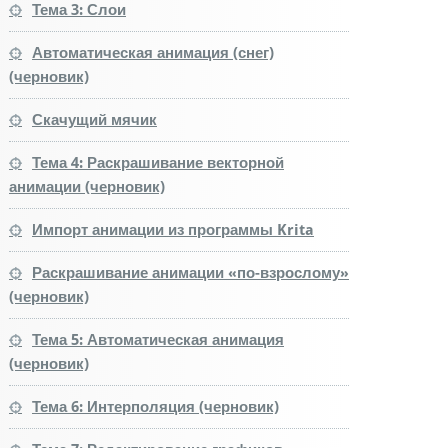
Тема 3: Слои
Автоматическая анимация (снег)
(черновик)
Скачущий мячик
Тема 4: Раскрашивание векторной
анимации (черновик)
Импорт анимации из программы Krita
Раскрашивание анимации «по-взрослому»
(черновик)
Тема 5: Автоматическая анимация
(черновик)
Тема 6: Интерполяция (черновик)