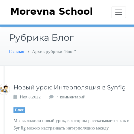
Перейти
к
содержимому
Рубрика Блог
Главная
/
Архив рубрики "Блог"
Новый урок: Интерполяция в Synfig
к
Ноя 8,2022
1 комментарий
з
а
Блог
п
Мы выложили новый урок, в котором рассказывается как в
и
с
Synfig можно настраивать интерполяцию между
и