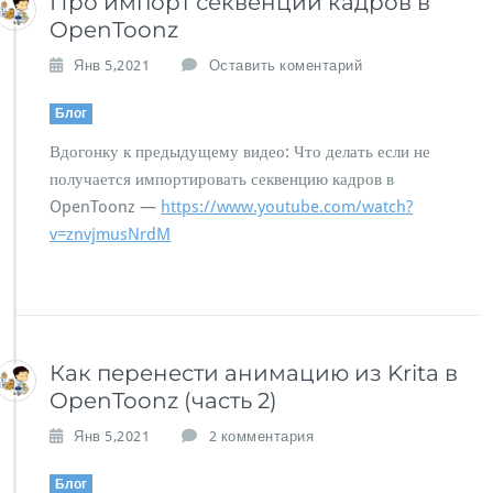
Про импорт секвенции кадров в
а
OpenToonz
з
р
Янв 5,2021
Оставить коментарий
е
ш
Блог
е
н
Вдогонку к предыдущему видео: Что делать если не
и
получается импортировать секвенцию кадров в
и
OpenToonz —
https://www.youtube.com/watch?
v=znvjmusNrdM
Как перенести анимацию из Krita в
OpenToonz (часть 2)
к
Янв 5,2021
2 комментария
з
а
Блог