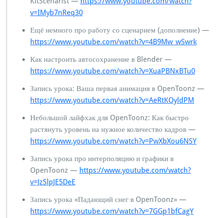
KitScenarist —
https://www.youtube.com/watch?
v=IMyb7nReq30
Ещё немного про работу со сценарием (дополнение) —
https://www.youtube.com/watch?v=4B9Mw_wSwrk
Как настроить автосохранение в Blender —
https://www.youtube.com/watch?v=XuaPBNxBTu0
Запись урока: Ваша первая анимация в OpenToonz —
https://www.youtube.com/watch?v=AeRtKOyldPM
Небольшой лайфхак для OpenToonz: Как быстро
растянуть уровень на нужное количество кадров —
https://www.youtube.com/watch?v=PwXbXou6NSY
Запись урока про интерполяцию и графики в
OpenToonz —
https://www.youtube.com/watch?
v=JzSlpJE5DeE
Запись урока «Падающий снег в OpenToonz» —
https://www.youtube.com/watch?v=7GGp1bfCagY