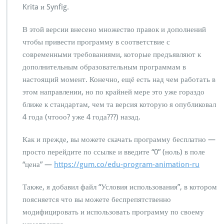
S
Krita и Synfig.
а
y
я
n
в
В этой версии внесено множество правок и дополнений
f
е
чтобы привести программу в соответствие с
i
р
g
современными требованиями, которые предъявляют к
с
дополнительным образовательным программам в
и
я
настоящий момент. Конечно, ещё есть над чем работать в
о
этом направлении, но по крайней мере это уже гораздо
б
ближе к стандартам, чем та версия которую я опубликовал
р
4 года (чтооо? уже 4 года???) назад.
а
з
о
Как и прежде, вы можете скачать программу бесплатно —
в
просто перейдите по ссылке и введите “0” (ноль) в поле
а
“цена” —
https://gum.co/edu-program-animation-ru
т
е
Также, я добавил файл “Условия использования”, в котором
л
ь
поясняется что вы можете беспрепятственно
н
модифицировать и использовать программу по своему
о