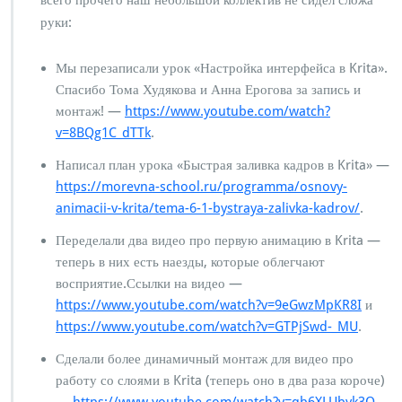
всего прочего наш небольшой коллектив не сидел сложа
руки:
Мы перезаписали урок «Настройка интерфейса в Krita».
Спасибо Тома Худякова и Анна Ерогова за запись и
монтаж! —
https://www.youtube.com/watch?
v=8BQg1C_dTTk
.
Написал план урока «Быстрая заливка кадров в Krita» —
https://morevna-school.ru/programma/osnovy-
animacii-v-krita/tema-6-1-bystraya-zalivka-kadrov/
.
Переделали два видео про первую анимацию в Krita —
теперь в них есть наезды, которые облегчают
восприятие.Ссылки на видео —
https://www.youtube.com/watch?v=9eGwzMpKR8I
и
https://www.youtube.com/watch?v=GTPjSwd-_MU
.
Сделали более динамичный монтаж для видео про
работу со слоями в Krita (теперь оно в два раза короче)