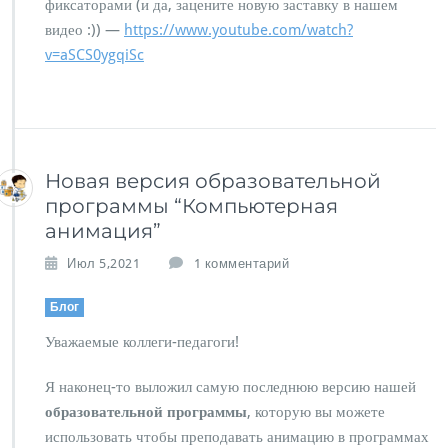
фиксаторами (и да, зацените новую заставку в нашем
Н
видео :)) —
https://www.youtube.com/watch?
о
v=aSCS0ygqiSc
в
ы
й
у
р
о
к:
Новая версия образовательной
И
программы “Компьютерная
н
анимация”
т
е
к
Июл 5,2021
1 комментарий
р
з
п
а
Блог
о
п
л
Уважаемые коллеги-педагоги!
и
я
с
ц
и
Я наконец-то выложил самую последнюю версию нашей
и
Н
образовательной программы
, которую вы можете
я
о
в
использовать чтобы преподавать анимацию в программах
в