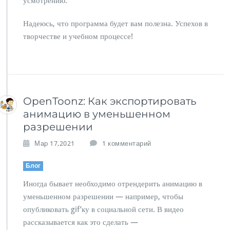
усмотрению.
й
п
Надеюсь, что программа будет вам полезна. Успехов в
р
о
творчестве и учебном процессе!
г
р
а
м
м
ы
OpenToonz: Как экспортировать
“К
анимацию в уменьшенном
о
разрешении
м
п
к
Мар 17,2021
1 комментарий
ь
з
ю
а
Блог
т
п
е
Иногда бывает необходимо отрендерить анимацию в
и
р
с
уменьшенном разрешении — например, чтобы
н
и
а
опубликовать gif’ку в социальной сети. В видео
O
я
рассказывается как это сделать —
p
а