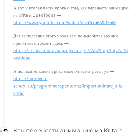
п
А вот и вторая часть урока о том, как перенести анимацию
и
с
из Krita в OpenToonz —
и
https://www.youtube.com/watch?v=mYcmEA9DS5M
К
а
Для выполнения этого урока вам понадобится архив с
к
проектом, он лежит здесь —
п
е
https://archive.morevnaproject.org/s/iW623tdjx3ntyWc/d
р
ownload
е
н
А полный конспект урока можно посмотреть тут —
е
https://morevna-
с
т
school.ru/programma/opentoonz/import-animaciju-iz-
и
krita/
а
н
и
м
а
ц
Как перенести анимацию из Krita в