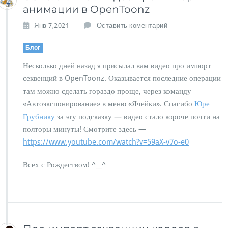
т
анимации в OpenToonz
ь
а
Янв 7,2021
Оставить коментарий
н
и
Блог
м
а
Несколько дней назад я присылал вам видео про импорт
ц
секвенций в OpenToonz. Оказывается последние операции
и
там можно сделать гораздо проще, через команду
ю
в
«Автоэкспонирование» в меню «Ячейки». Спасибо
Юре
у
Грубнику
за эту подсказку — видео стало короче почти на
м
полторы минуты! Смотрите здесь —
е
https://www.youtube.com/watch?v=59aX-v7o-e0
н
ь
ш
Всех с Рождеством! ^__^
е
н
н
о
м
р