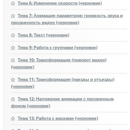
Тема 6: Изменение скорости (черновик)
Тема 7: Анимация параметров: громкость звука и
прозрачность видео (черновик)
Тема 8: Текст (черновик)
Тема 9: Работа с группами (черновик)
Тема 10: Трансформация (поворот видео)
(черновик)
Тема 11: Трансформация (наезды и отъезды)
(черновик)
Тема 12: Наложение анимации с прозрачным
фоном (черновик)
Тема 13: Работа с масками (черновик)