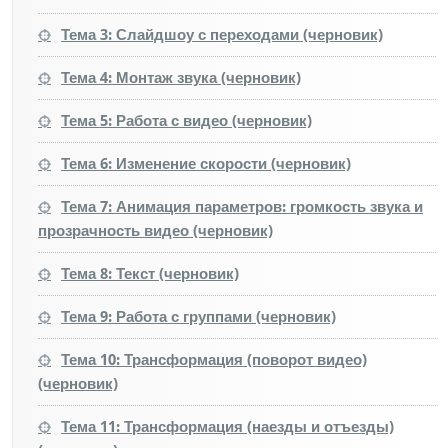
Тема 3: Слайдшоу с переходами (черновик)
Тема 4: Монтаж звука (черновик)
Тема 5: Работа с видео (черновик)
Тема 6: Изменение скорости (черновик)
Тема 7: Анимация параметров: громкость звука и
прозрачность видео (черновик)
Тема 8: Текст (черновик)
Тема 9: Работа с группами (черновик)
Тема 10: Трансформация (поворот видео)
(черновик)
Тема 11: Трансформация (наезды и отъезды)