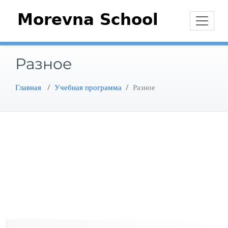
Перейти
к
содержимому
Разное
Главная
/
Учебная программа
/
Разное